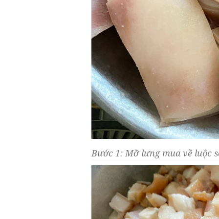
Bước 1: Mỡ lưng mua về luộc s