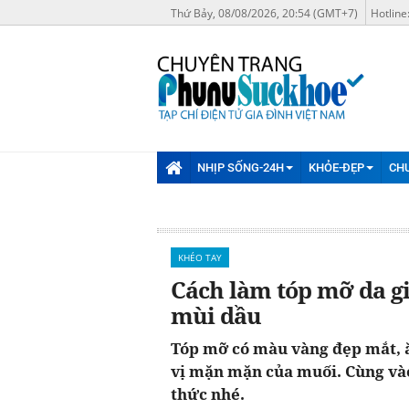
Thứ Bảy, 08/08/2026, 20:54 (GMT+7)
Hotline
NHỊP SỐNG-24H
KHỎE-ĐẸP
CH
KHÉO TAY
Cách làm tóp mỡ da gi
mùi dầu
Tóp mỡ có màu vàng đẹp mắt, ăn
vị mặn mặn của muối. Cùng và
thức nhé.