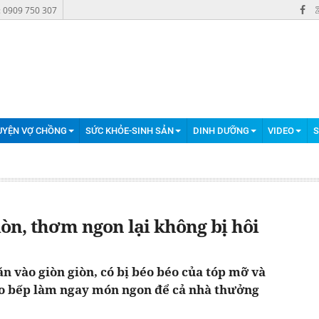
: 0909 750 307
UYỆN VỢ CHỒNG
SỨC KHỎE-SINH SẢN
DINH DƯỠNG
VIDEO
S
òn, thơm ngon lại không bị hôi
 vào giòn giòn, có bị béo béo của tóp mỡ và
o bếp làm ngay món ngon để cả nhà thưởng