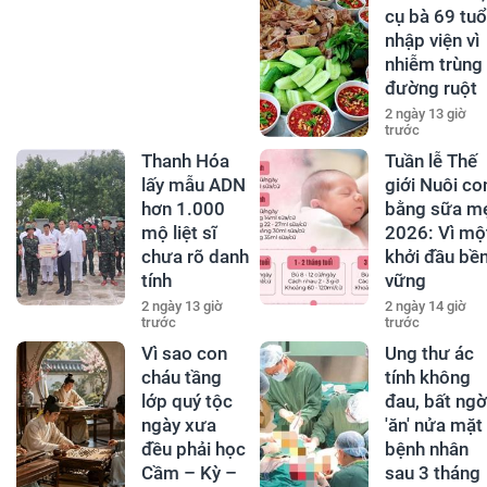
cụ bà 69 tuổ
nhập viện vì
nhiễm trùng
đường ruột
2 ngày 13 giờ
trước
Thanh Hóa
Tuần lễ Thế
lấy mẫu ADN
giới Nuôi co
hơn 1.000
bằng sữa m
mộ liệt sĩ
2026: Vì mộ
chưa rõ danh
khởi đầu bề
tính
vững
2 ngày 13 giờ
2 ngày 14 giờ
trước
trước
Vì sao con
Ung thư ác
cháu tầng
tính không
lớp quý tộc
đau, bất ngờ
ngày xưa
'ăn' nửa mặt
đều phải học
bệnh nhân
Cầm – Kỳ –
sau 3 tháng