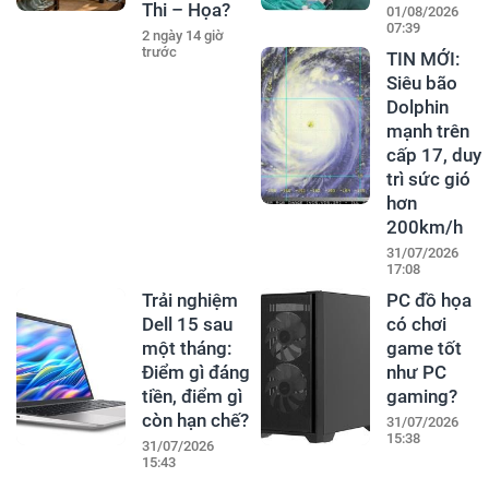
Thi – Họa?
01/08/2026
07:39
2 ngày 14 giờ
trước
TIN MỚI:
Siêu bão
Dolphin
mạnh trên
cấp 17, duy
trì sức gió
hơn
200km/h
31/07/2026
17:08
Trải nghiệm
PC đồ họa
Dell 15 sau
có chơi
một tháng:
game tốt
Điểm gì đáng
như PC
tiền, điểm gì
gaming?
còn hạn chế?
31/07/2026
15:38
31/07/2026
15:43