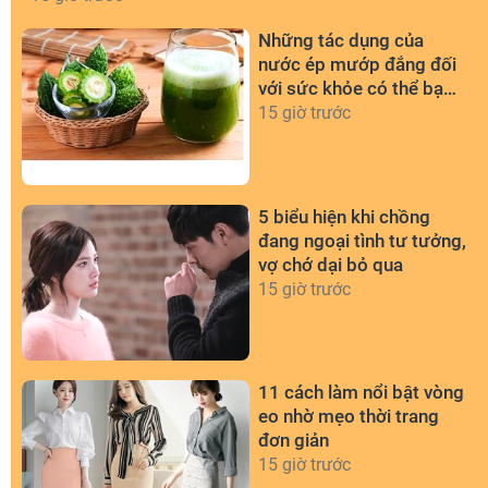
Những tác dụng của
nước ép mướp đắng đối
với sức khỏe có thể bạn
chưa biết
15 giờ trước
5 biểu hiện khi chồng
đang ngoại tình tư tưởng,
vợ chớ dại bỏ qua
15 giờ trước
11 cách làm nổi bật vòng
eo nhờ mẹo thời trang
đơn giản
15 giờ trước