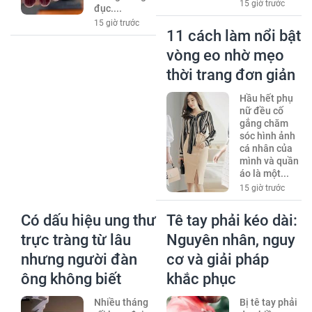
15 giờ trước
đục....
15 giờ trước
11 cách làm nổi bật
vòng eo nhờ mẹo
thời trang đơn giản
Hầu hết phụ
nữ đều cố
gắng chăm
sóc hình ảnh
cá nhân của
mình và quần
áo là một...
15 giờ trước
Có dấu hiệu ung thư
Tê tay phải kéo dài:
trực tràng từ lâu
Nguyên nhân, nguy
nhưng người đàn
cơ và giải pháp
ông không biết
khắc phục
Nhiều tháng
Bị tê tay phải