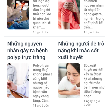
rối loạn đại
do nhiều
tiện, người
nguyên nhân
đàn ông 66
từ nhẹ đến
tuổi nghĩ do
nặng gây ra,
trĩ nên chủ
nghiêm trọng
quan. Khi đi
nhất phải kể
khám,...
đến...
15 giờ trước
15 giờ trước
Những nguyên
Những người dễ trở
nhân gây ra bệnh
nặng khi mắc sốt
polyp trực tràng
xuất huyết
Polyp trực
Sốt xuất
tràng là gì
huyết có thể
không phải ai
xảy ra ở bất
cũng biết
kỳ ai, nhưng
nhưng số
người mắc
người mắc
bệnh nền như
bệnh vẫn
tiểu đường
ngày càng
hoặc...
tăng. Cần...
1 ngày 7 giờ
trước
18 giờ trước