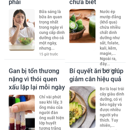
phải
chưa biết
Bữa sáng là
Nước ép
bữa ăn quan
mướp đắng
trọng nhất
(khổ qua)
trong ngày vì
chứa nhiều
cung cấp dinh
chất dinh
dưỡng cho cả
dưỡng như
một ngày,
sắt, folate,
nhưng...
kali, kẽm,
magie,...
15 giờ trước
Ngoài ra,
đây...
Gan bị tổn thương
Bí quyết ăn bơ giúp
15 giờ trước
nặng vì thói quen
giảm cân hiệu quả
xấu lặp lại mỗi ngày
Bơ là loại trái
cây giàu dinh
Chỉ vài phút
dưỡng, có vị
sau khi lấy, 3
béo ngậy và
ống máu của
được nhiều
người đàn
người yêu
ông xuất hiện
thích. Tuy
lớp huyết
nhiên,...
tương trắng