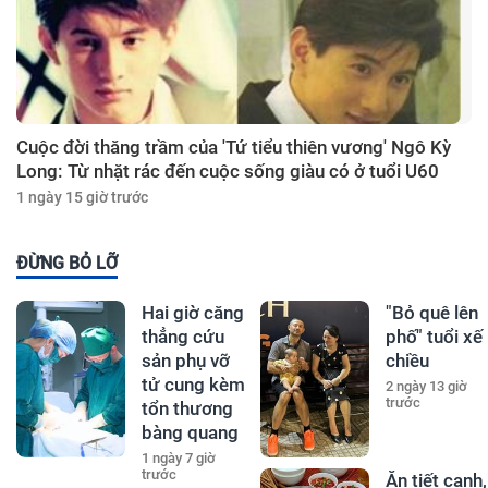
Cuộc đời thăng trầm của 'Tứ tiểu thiên vương' Ngô Kỳ
Long: Từ nhặt rác đến cuộc sống giàu có ở tuổi U60
1 ngày 15 giờ trước
ĐỪNG BỎ LỠ
Hai giờ căng
"Bỏ quê lên
thẳng cứu
phố" tuổi xế
sản phụ vỡ
chiều
tử cung kèm
2 ngày 13 giờ
trước
tổn thương
bàng quang
1 ngày 7 giờ
trước
Ăn tiết canh,