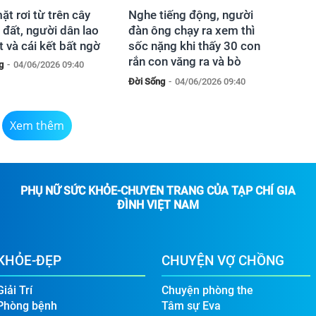
ặt rơi từ trên cây
Nghe tiếng động, người
đất, người dân lao
đàn ông chạy ra xem thì
t và cái kết bất ngờ
sốc nặng khi thấy 30 con
rắn con văng ra và bò
g
-
04/06/2026 09:40
khắp đường
Đời Sống
-
04/06/2026 09:40
Xem thêm
PHỤ NỮ SỨC KHỎE-CHUYÊN TRANG CỦA TẠP CHÍ GIA
ĐÌNH VIỆT NAM
KHỎE-ĐẸP
CHUYỆN VỢ CHỒNG
Giải Trí
Chuyện phòng the
Phòng bệnh
Tâm sự Eva