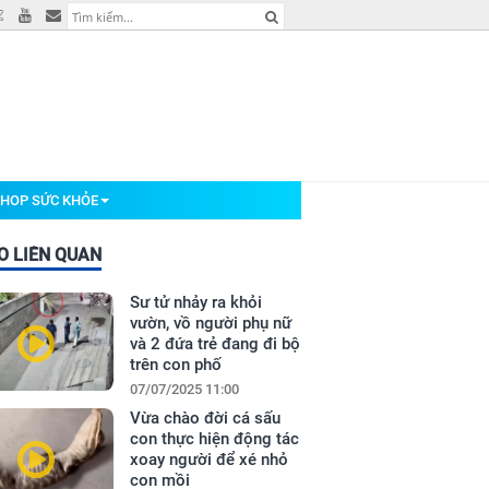
HOP SỨC KHỎE
O LIÊN QUAN
Sư tử nhảy ra khỏi
vườn, vồ người phụ nữ
và 2 đứa trẻ đang đi bộ
trên con phố
07/07/2025 11:00
Vừa chào đời cá sấu
con thực hiện động tác
xoay người để xé nhỏ
con mồi