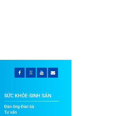
SỨC KHỎE-SINH SẢN
Đàn ông-Đàn bà
Tư vấn