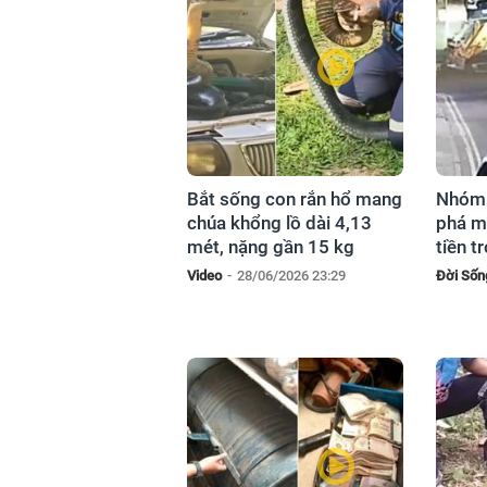
Bắt sống con rắn hổ mang
Nhóm 
chúa khổng lồ dài 4,13
phá m
mét, nặng gần 15 kg
tiền 
Video
-
28/06/2026 23:29
Đời Sốn