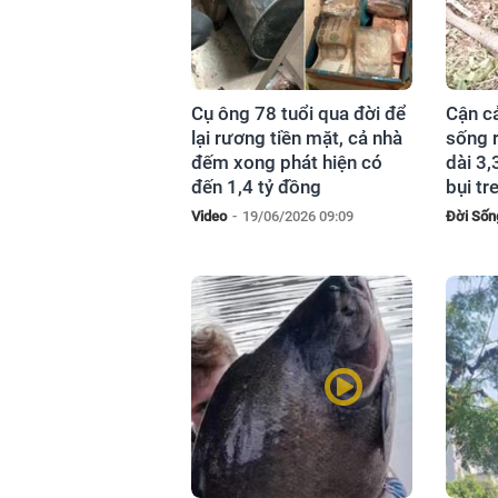
Cụ ông 78 tuổi qua đời để
Cận cả
lại rương tiền mặt, cả nhà
sống 
đếm xong phát hiện có
dài 3,
đến 1,4 tỷ đồng
bụi tr
Video
-
19/06/2026 09:09
Đời Sốn