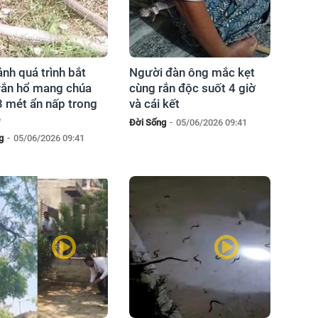
nh quá trình bắt
Người đàn ông mắc kẹt
rắn hổ mang chúa
cùng rắn độc suốt 4 giờ
3 mét ẩn nấp trong
và cái kết
e
Đời Sống
-
05/06/2026 09:41
g
-
05/06/2026 09:41