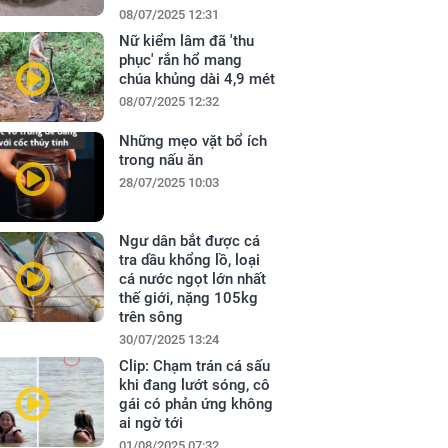
08/07/2025 12:31
Nữ kiểm lâm đã 'thu
phục' rắn hổ mang
chúa khủng dài 4,9 mét
08/07/2025 12:32
Những mẹo vặt bổ ích
trong nấu ăn
28/07/2025 10:03
Ngư dân bắt được cá
tra dầu khổng lồ, loại
cá nước ngọt lớn nhất
thế giới, nặng 105kg
trên sông
30/07/2025 13:24
Clip: Chạm trán cá sấu
khi đang lướt sóng, cô
gái có phản ứng không
ai ngờ tới
01/08/2025 07:32