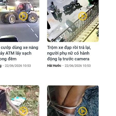
cướp dùng xe nâng
Trộm xe đạp rồi trả lại,
áy ATM lấy sạch
người phụ nữ có hành
trong đêm
động lạ trước camera
g
-
22/06/2026 10:53
Hài Hước
-
22/06/2026 10:53