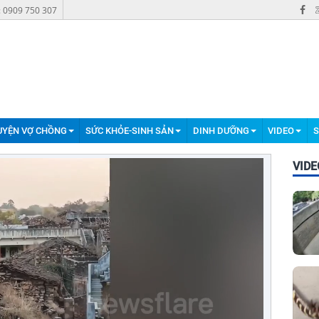
: 0909 750 307
UYỆN VỢ CHỒNG
SỨC KHỎE-SINH SẢN
DINH DƯỠNG
VIDEO
S
VIDE