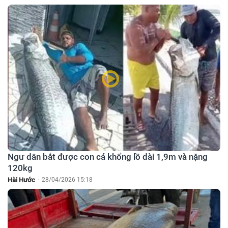
Ngư dân bắt được con cá khổng lồ dài 1,9m và nặng
120kg
Hài Hước
-
28/04/2026 15:18