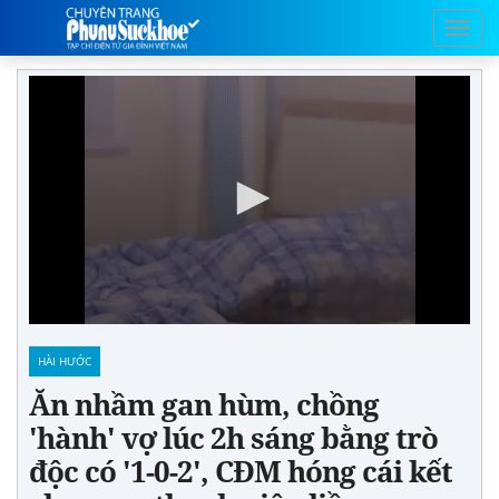
HÀI HƯỚC
Ăn nhầm gan hùm, chồng
'hành' vợ lúc 2h sáng bằng trò
độc có '1-0-2', CĐM hóng cái kết