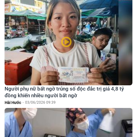
Người phụ nữ bất ngờ trúng số độc đắc trị giá 4,8 tỷ
đồng khiến nhiều người bất ngờ
Hài Hước
-
03/06/2026 09:39