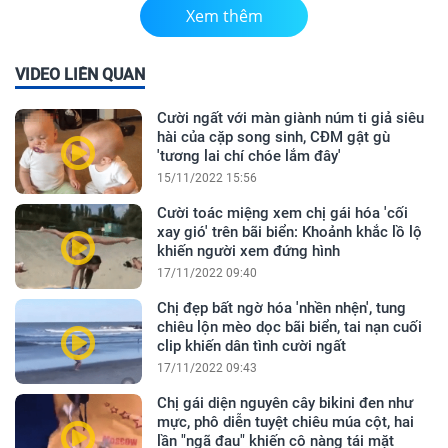
Xem thêm
VIDEO LIÊN QUAN
Cười ngất với màn giành núm ti giả siêu
hài của cặp song sinh, CĐM gật gù
'tương lai chí chóe lắm đây'
15/11/2022 15:56
Cười toác miệng xem chị gái hóa 'cối
xay gió' trên bãi biển: Khoảnh khắc lồ lộ
khiến người xem đứng hình
17/11/2022 09:40
Chị đẹp bất ngờ hóa 'nhền nhện', tung
chiêu lộn mèo dọc bãi biển, tai nạn cuối
clip khiến dân tình cười ngất
17/11/2022 09:43
Chị gái diện nguyên cây bikini đen như
mực, phô diễn tuyệt chiêu múa cột, hai
lần "ngã đau" khiến cô nàng tái mặt