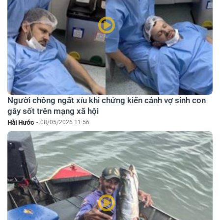
Người chồng ngất xỉu khi chứng kiến cảnh vợ sinh con
gây sốt trên mạng xã hội
Hài Hước
-
08/05/2026 11:56