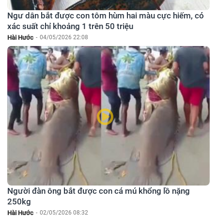
Ngư dân bắt được con tôm hùm hai màu cực hiếm, có
xác suất chỉ khoảng 1 trên 50 triệu
Hài Hước
-
04/05/2026 22:08
Người đàn ông bắt được con cá mú khổng lồ nặng
250kg
Hài Hước
-
02/05/2026 08:32