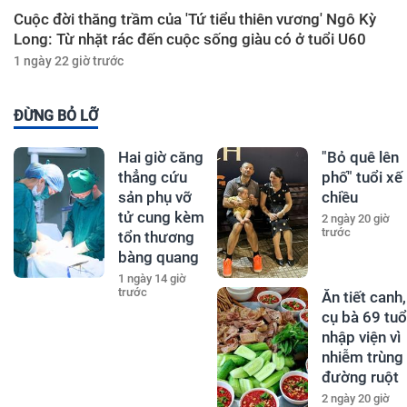
Cuộc đời thăng trầm của 'Tứ tiểu thiên vương' Ngô Kỳ
Long: Từ nhặt rác đến cuộc sống giàu có ở tuổi U60
1 ngày 22 giờ trước
ĐỪNG BỎ LỠ
Hai giờ căng
"Bỏ quê lên
thẳng cứu
phố" tuổi xế
sản phụ vỡ
chiều
tử cung kèm
2 ngày 20 giờ
trước
tổn thương
bàng quang
1 ngày 14 giờ
trước
Ăn tiết canh,
cụ bà 69 tuổ
nhập viện vì
nhiễm trùng
đường ruột
2 ngày 20 giờ