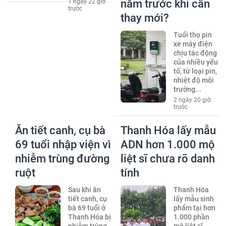
năm trước khi cần
1 ngày 22 giờ
trước
thay mới?
Tuổi thọ pin
xe máy điện
chịu tác động
của nhiều yếu
tố, từ loại pin,
nhiệt độ môi
trường...
2 ngày 20 giờ
trước
Ăn tiết canh, cụ bà
Thanh Hóa lấy mẫu
69 tuổi nhập viện vì
ADN hơn 1.000 mộ
nhiễm trùng đường
liệt sĩ chưa rõ danh
ruột
tính
Sau khi ăn
Thanh Hóa
tiết canh, cụ
lấy mẫu sinh
bà 69 tuổi ở
phẩm tại hơn
Thanh Hóa bị
1.000 phần