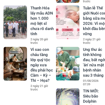
trước
Thanh Hóa
Tuần lễ Thế
lấy mẫu ADN
giới Nuôi co
hơn 1.000
bằng sữa m
mộ liệt sĩ
2026: Vì mộ
chưa rõ danh
khởi đầu bề
tính
vững
2 ngày 20 giờ
2 ngày 21 giờ
trước
trước
Vì sao con
Ung thư ác
cháu tầng
tính không
lớp quý tộc
đau, bất ngờ
ngày xưa
'ăn' nửa mặt
đều phải học
bệnh nhân
Cầm – Kỳ –
sau 3 tháng
Thi – Họa?
01/08/2026
07:39
2 ngày 21 giờ
trước
TIN MỚI:
Siêu bão
Dolphin