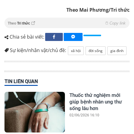
Theo Mai Phương/Tri thức
Copy link
Theo
Tri thức
Chia sẻ bài viết:
Sự kiện/nhân vật/chủ đề:
xã hội
đời sống
gia đình
TIN LIÊN QUAN
Thuốc thử nghiệm mới
giúp bệnh nhân ung thư
sống lâu hơn
02/06/2026 16:10