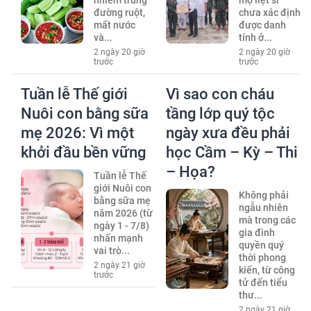
nhiễm trùng
mộ liệt sĩ
đường ruột,
chưa xác định
mất nước
được danh
và...
tính ở...
2 ngày 20 giờ
2 ngày 20 giờ
trước
trước
Tuần lễ Thế giới
Vì sao con cháu
Nuôi con bằng sữa
tầng lớp quý tộc
mẹ 2026: Vì một
ngày xưa đều phải
khởi đầu bền vững
học Cầm – Kỳ – Thi
– Họa?
Tuần lễ Thế
giới Nuôi con
Không phải
bằng sữa mẹ
ngẫu nhiên
năm 2026 (từ
mà trong các
ngày 1 - 7/8)
gia đình
nhấn mạnh
quyền quý
vai trò...
thời phong
2 ngày 21 giờ
kiến, từ công
trước
tử đến tiểu
thư...
2 ngày 21 giờ