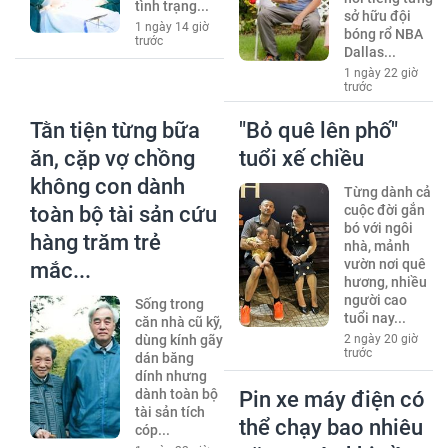
tình trạng...
sở hữu đội
1 ngày 14 giờ
bóng rổ NBA
trước
Dallas...
1 ngày 22 giờ
trước
Tằn tiện từng bữa
"Bỏ quê lên phố"
ăn, cặp vợ chồng
tuổi xế chiều
không con dành
Từng dành cả
toàn bộ tài sản cứu
cuộc đời gắn
bó với ngôi
hàng trăm trẻ
nhà, mảnh
vườn nơi quê
mắc...
hương, nhiều
người cao
Sống trong
tuổi nay...
căn nhà cũ kỹ,
dùng kính gãy
2 ngày 20 giờ
trước
dán băng
dính nhưng
dành toàn bộ
Pin xe máy điện có
tài sản tích
thể chạy bao nhiêu
cóp...