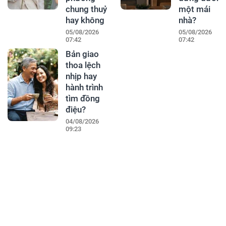
chung thuỷ
một mái
hay không
nhà?
05/08/2026
05/08/2026
07:42
07:42
Bản giao
thoa lệch
nhịp hay
hành trình
tìm đồng
điệu?
04/08/2026
09:23