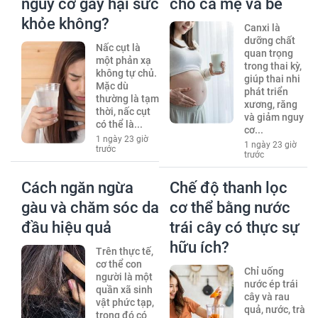
nguy cơ gây hại sức
cho cả mẹ và bé
khỏe không?
Canxi là
dưỡng chất
Nấc cụt là
quan trọng
một phản xạ
trong thai kỳ,
không tự chủ.
giúp thai nhi
Mặc dù
phát triển
thường là tạm
xương, răng
thời, nấc cụt
và giảm nguy
có thể là...
cơ...
1 ngày 23 giờ
1 ngày 23 giờ
trước
trước
Cách ngăn ngừa
Chế độ thanh lọc
gàu và chăm sóc da
cơ thể bằng nước
đầu hiệu quả
trái cây có thực sự
hữu ích?
Trên thực tế,
cơ thể con
Chỉ uống
người là một
nước ép trái
quần xã sinh
cây và rau
vật phức tạp,
quả, nước, trà
trong đó có