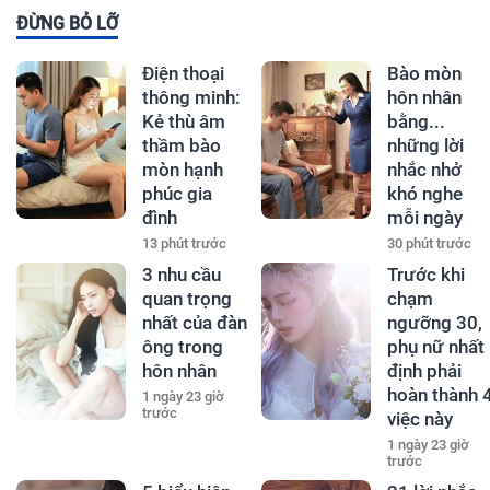
ĐỪNG BỎ LỠ
Điện thoại
Bào mòn
thông minh:
hôn nhân
Kẻ thù âm
bằng...
thầm bào
những lời
mòn hạnh
nhắc nhở
phúc gia
khó nghe
đình
mỗi ngày
13 phút trước
30 phút trước
3 nhu cầu
Trước khi
quan trọng
chạm
nhất của đàn
ngưỡng 30,
ông trong
phụ nữ nhất
hôn nhân
định phải
hoàn thành 
1 ngày 23 giờ
trước
việc này
1 ngày 23 giờ
trước