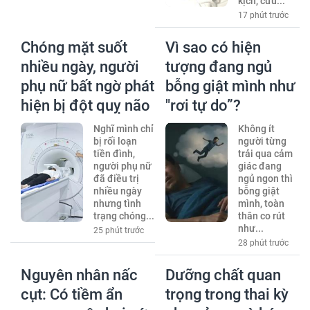
kịch, cứu...
17 phút trước
Chóng mặt suốt
Vì sao có hiện
nhiều ngày, người
tượng đang ngủ
phụ nữ bất ngờ phát
bỗng giật mình như
hiện bị đột quỵ não
"rơi tự do”?
Nghĩ mình chỉ
Không ít
bị rối loạn
người từng
tiền đình,
trải qua cảm
người phụ nữ
giác đang
đã điều trị
ngủ ngon thì
nhiều ngày
bỗng giật
nhưng tình
mình, toàn
trạng chóng...
thân co rút
như...
25 phút trước
28 phút trước
Nguyên nhân nấc
Dưỡng chất quan
cụt: Có tiềm ẩn
trọng trong thai kỳ