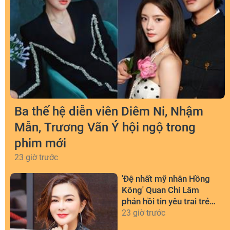
Ba thế hệ diễn viên Diêm Ni, Nhậm
Mẫn, Trương Vãn Ý hội ngộ trong
phim mới
23 giờ trước
'Đệ nhất mỹ nhân Hồng
Kông' Quan Chi Lâm
phản hồi tin yêu trai trẻ
kém 36 tuổi
23 giờ trước