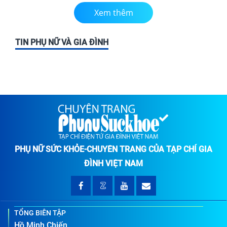
Xem thêm
TIN PHỤ NỮ VÀ GIA ĐÌNH
PHỤ NỮ SỨC KHỎE-CHUYÊN TRANG CỦA TẠP CHÍ GIA
ĐÌNH VIỆT NAM
TỔNG BIÊN TẬP
Hồ Minh Chiến