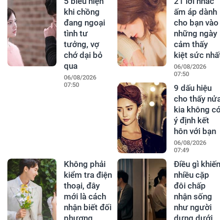
5 biểu hiện
21 lời nhắc
khi chồng
ấm áp dành
đang ngoại
cho bạn vào
tình tư
những ngày
tưởng, vợ
cảm thấy
chớ dại bỏ
kiệt sức nhấ
qua
06/08/2026
07:50
06/08/2026
07:50
9 dấu hiệu
cho thấy nử
kia không c
ý định kết
hôn với bạn
06/08/2026
07:49
Không phải
Điều gì khiế
kiểm tra điện
nhiều cặp
thoại, đây
đôi chấp
mới là cách
nhận sống
nhận biết đối
như người
phương
dưng dưới