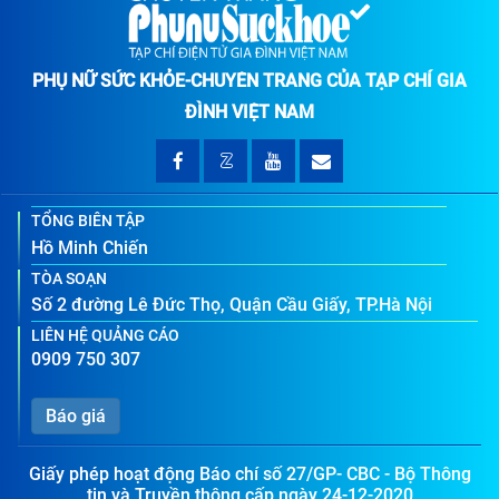
PHỤ NỮ SỨC KHỎE-CHUYÊN TRANG CỦA TẠP CHÍ GIA
ĐÌNH VIỆT NAM
TỔNG BIÊN TẬP
Hồ Minh Chiến
TÒA SOẠN
Số 2 đường Lê Đức Thọ, Quận Cầu Giấy, TP.Hà Nội
LIÊN HỆ QUẢNG CÁO
0909 750 307
Báo giá
Giấy phép hoạt động Báo chí số 27/GP- CBC - Bộ Thông
tin và Truyền thông cấp ngày 24-12-2020