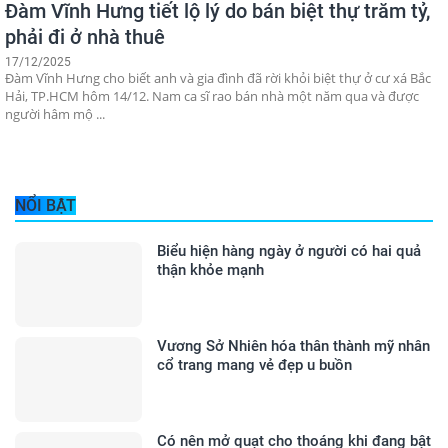
Đàm Vĩnh Hưng tiết lộ lý do bán biệt thự trăm tỷ,
phải đi ở nhà thuê
17/12/2025
Đàm Vĩnh Hưng cho biết anh và gia đình đã rời khỏi biệt thự ở cư xá Bắc
Hải, TP.HCM hôm 14/12. Nam ca sĩ rao bán nhà một năm qua và được
người hâm mộ ...
NỔI BẬT
Biểu hiện hàng ngày ở người có hai quả
thận khỏe mạnh
Vương Sở Nhiên hóa thân thành mỹ nhân
cổ trang mang vẻ đẹp u buồn
Có nên mở quạt cho thoáng khi đang bật